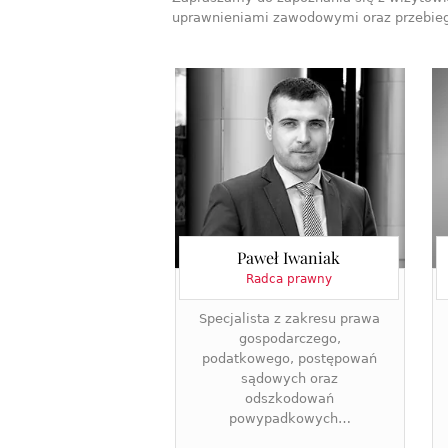
uprawnieniami zawodowymi oraz przebieg
Paweł Iwaniak
Radca prawny
Specjalista z zakresu prawa
gospodarczego,
podatkowego, postępowań
sądowych oraz
odszkodowań
powypadkowych…