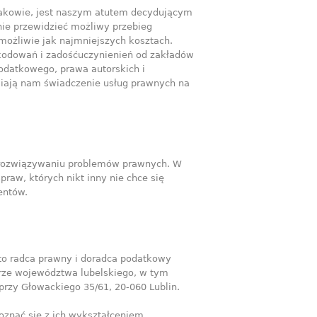
rakowie, jest naszym atutem decydującym
nie przewidzieć możliwy przebieg
możliwie jak najmniejszych kosztach.
szkodowań i zadośćuczynienień od zakładów
odatkowego, prawa autorskich i
iają nam świadczenie usług prawnych na
 w rozwiązywaniu problemów prawnych. W
aw, których nikt inny nie chce się
entów.
to radca prawny i doradca podatkowy
rze województwa lubelskiego, w tym
przy Głowackiego 35/61, 20-060 Lublin.
znać się z ich wykształceniem,