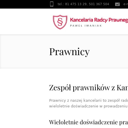
tel.: 81 475 13 29, 501 367 504
e-
Prawnicy
Zespół prawników z Kan
Prawnicy z naszej kancelarii to zespół r
wieloletnie doświadczenie w prowadzeniu
Wieloletnie doświadczenie pr