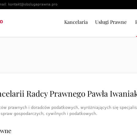
mail:
kontakt@obslugaprawna.pro
Kancelaria
Usługi Prawne
celarii Radcy Prawnego Pawła Iwaniak
adców prawnych i doradców podatkowych, wyróżniających się specjali
 spraw gospodarczych, cywilnych i podatkowych.
awne