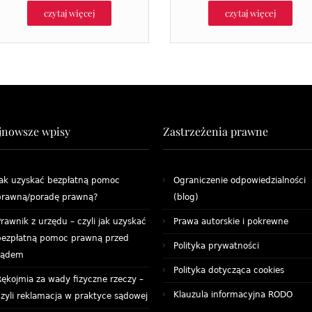
czytaj więcej
czytaj więcej
jnowsze wpisy
Zastrzeżenia prawne
Jak uzyskać bezpłatną pomoc
Ograniczenie odpowiedzialności
prawną/poradę prawną?
(blog)
rawnik z urzędu – czyli jak uzyskać
Prawa autorskie i pokrewne
bezpłatną pomoc prawną przed
Polityka prywatności
sądem
Polityka dotycząca cookies
Rękojmia za wady fizyczne rzeczy –
Klauzula informacyjna RODO
czyli reklamacja w praktyce sądowej