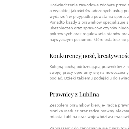
Doświadczenie zawodowe zdobyte przed są
o wysokiej jakości świadczonych usług pr
wydarzeń w przypadku powstania sporu, z
Ponadto każdy z prawników specjalizuje s
ubezpieczeń oraz sprawców czynów niedozw
pokrewnych oraz regulowania stanów pra
najwyższym poziomie, które ostatecznie p
Konkurencyjność, kreatywność
Kolejną cechą odróżniającą prawników z 
swojej pracy opieramy się na nowoczesnyc
podjąć. Dzięki takiemu podejściu do świa
Prawnicy z Lublina
Zespołem prawników kieruje- radca prawn
Monika Markisz oraz radca prawny Aleksa
miasta Lublina oraz województwa mazowiec
Zapraszamy do zapoznania się z wizytówk