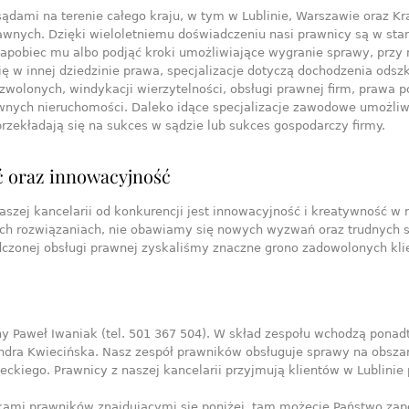
dami na terenie całego kraju, w tym w Lublinie, Warszawie oraz K
awnych. Dzięki wieloletniemu doświadczeniu nasi prawnicy są w sta
apobiec mu albo podjąć kroki umożliwiające wygranie sprawy, przy 
ię w innej dziedzinie prawa, specjalizacje dotyczą dochodzenia od
olonych, windykacji wierzytelności, obsługi prawnej firm, prawa p
wnych nieruchomości. Daleko idące specjalizacje zawodowe umożliw
rzekładają się na sukces w sądzie lub sukces gospodarczy firmy.
 oraz innowacyjność
naszej kancelarii od konkurencji jest innowacyjność i kreatywność
h rozwiązaniach, nie obawiamy się nowych wyzwań oraz trudnych spr
dczonej obsługi prawnej zyskaliśmy znaczne grono zadowolonych kli
y Paweł Iwaniak (tel. 501 367 504). W skład zespołu wchodzą ponad
ndra Kwiecińska. Nasz zespół prawników obsługuje sprawy na obsza
kiego. Prawnicy z naszej kancelarii przyjmują klientów w Lublinie 
ami prawników znajdującymi się poniżej, tam możecie Państwo zapo