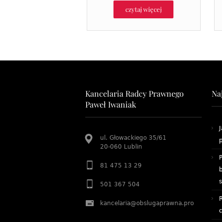
czytaj więcej
Kancelaria Radcy Prawnego
Na
Paweł Iwaniak
ul. Głowackiego 35/61
20-060
Lublin
P
81 475 13 29
501 367 504
kancelaria@obslugaprawna.pro